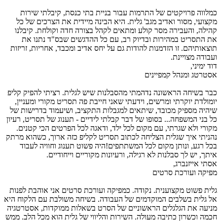
כמלווה פרויקטים של התרמות עבור בניית בתי כנסת, קיבלתי שירות
מקצועי, מסור ואדיב מגב' גלית. היא הבינה מיידית את הצרכים של כל
קהילה, והעבירה מסר קולע ומתאים לקהל בצורה חדה וקולחת. קיבלנו
את התסריט במהירות ובדיוק רב, עם כל ההדגשים שבס"ד נתנו את
תוצאותיהם. זו הזדמנות להודות גם על יחס אדיב ומכבד, אחריות, זריזות
ועבודה מצויינת.
דוד ימיני,
אסטרטג ומנהל קמפיינים
כבר בשיחה הראשונה נדהמתי מהסבלנות שיש לגלית. רציתי להפיק קליפ
יומולדת יוקרתי ומרשים, וידעתי שאני חייבת פה תסריט מקורי ומעניין,
שיהיה מספיק מכובד, שיתאים למגבלות התקציב, ושיעמוד בדרישות של
כל בני המשפחה... בסופו של דבר קבלתי לידיים - תענוג של תסריט, רעיון
מקורי ולא שגרתי, עם מקום לכל ילד, ודאגה לכל הפרטים הכי קטנים.
נהניתי איך שגלית הצליחה לכתוב תסריט לקליפ כזה ארוך, כשהוא מרתק
בכל רגע, ונותן מקום לכל המשתתפים!היה פשוט תענוג וחוויה לעבוד
איתך, יש לך סבלנות לא רגילה, ורעיונות מקוריים וייחודיים.
אסתי אייזנברג,
מפיקה ועורכת סרטים
גלית פשוט מקצוענית. נקודה. כמפיקה ועורכת סרטים אני אוהבת לפנות
אל גלית בשלבים המוקדמים של העבודה. בשיחה משולבת עם הלקוח היא
מניעה את הגלגלים הראשוניים של הסרט בשאלות ממוקדות, אסטרטגיה
חכמה וכשרון כתיבה מעולה. השירות והליווי של גלית הוא מכל הלב. ממש