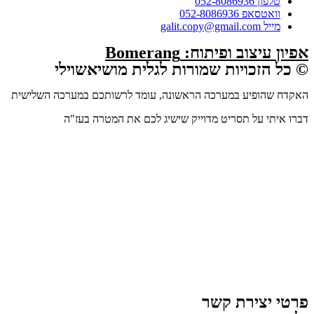
טלפון 052-8086936
וואטסאפ 052-8086936
מייל galit.copy@gmail.com
אפיון עיצוב ופיתוח: Bomerang
© כל הזכויות שמורות לגלית מושיאשוילי
האקדח שהופיע במערכה הראשונה, עומד לרשותכם במערכה השלישית​
דברו איתי על תסריט מדוייק שישיג לכם את המטרה בעז"ה
פרטי יצירת קשר