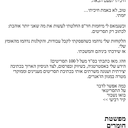
חיכיתי לפעם הבאה.
טוב, לא באמת חיכיתי…
יזמתי.
וכשנמאס לי מיוזמות חד"פ החלטתי לעשות את מה שאני יותר אוהבת:
לכתוב רק תסריטים.
הלקוחות שלי נדהמו כשהפסקתי לקבל עבודות, והקולגות נדהמו מהאומץ
שלי.
אז שידכתי ביניהם והמשכתי.
וזהו. מאז כתבתי בס"ד מעל ל 100 תסריטים!
הידע שלי באסטרטגיה, בשיווק ובפרסום, לצד הניסיון הארוך בכתיבה
יצירתית ושנונה
משרתים אותי בכתיבת תסריטים מעניינים וממוקדי
מטרה במגוון הז'אנרים.
כמה אפשר לדבר
על התסריטאי
בואו נשבור
קיר רביעי >>
מפשטת
חומרים