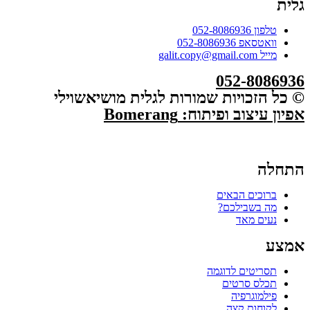
גלית
טלפון 052-8086936
וואטסאפ 052-8086936
מייל galit.copy@gmail.com
052-8086936
© כל הזכויות שמורות לגלית מושיאשוילי
אפיון עיצוב ופיתוח: Bomerang
התחלה
ברוכים הבאים
מה בשבילכם?
נעים מאד
אמצע
תסריטים לדוגמה
תכלס סרטים
פילמוגרפיה
לקוחות קצה