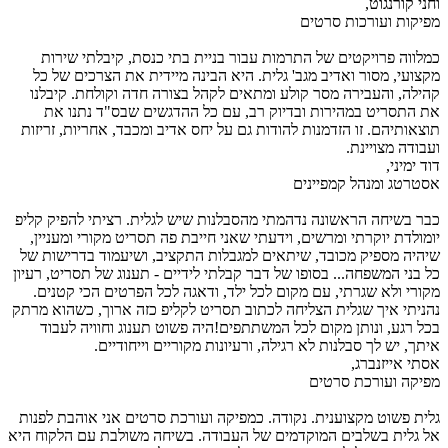
וחני קורנגוט,
מפיקות ועורכות סרטים
כמלווה פרויקטים של התרמות עבור בניית בתי כנסת, קיבלתי שירות
מקצועי, מסור ואדיב מגב' גלית. היא הבינה מיידית את הצרכים של כל
קהילה, והעבירה מסר קולע ומתאים לקהל בצורה חדה וקולחת. קיבלנו
את התסריט במהירות ובדיוק רב, עם כל ההדגשים שבס"ד נתנו את
תוצאותיהם. זו הזדמנות להודות גם על יחס אדיב ומכבד, אחריות, זריזות
ועבודה מצויינת.
דוד ימיני,
אסטרטג ומנהל קמפיינים
כבר בשיחה הראשונה נדהמתי מהסבלנות שיש לגלית. רציתי להפיק קליפ
יומולדת יוקרתי ומרשים, וידעתי שאני חייבת פה תסריט מקורי ומעניין,
שיהיה מספיק מכובד, שיתאים למגבלות התקציב, ושיעמוד בדרישות של
כל בני המשפחה... בסופו של דבר קבלתי לידיים - תענוג של תסריט, רעיון
מקורי ולא שגרתי, עם מקום לכל ילד, ודאגה לכל הפרטים הכי קטנים.
נהניתי איך שגלית הצליחה לכתוב תסריט לקליפ כזה ארוך, כשהוא מרתק
בכל רגע, ונותן מקום לכל המשתתפים!היה פשוט תענוג וחוויה לעבוד
איתך, יש לך סבלנות לא רגילה, ורעיונות מקוריים וייחודיים.
אסתי אייזנברג,
מפיקה ועורכת סרטים
גלית פשוט מקצוענית. נקודה. כמפיקה ועורכת סרטים אני אוהבת לפנות
אל גלית בשלבים המוקדמים של העבודה. בשיחה משולבת עם הלקוח היא