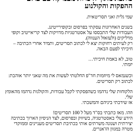
ההפקות והקולנוע
שמי גלית ואני תסריטאית.
בשנים האחרונות עסקתי בפרסום ובקופירייטינג.
העבודות שלי התבססו על אסטרטגיות מדויקות לצד קריאייטיב וקופי
מדליקים (ולעזאזל הענווה).
רק לעיתים רחוקות יצא לי לכתוב תסריטים, ותמיד אחרי הכתיבה –
חיכיתי לפעם הבאה.
טוב, לא באמת חיכיתי…
יזמתי.
וכשנמאס לי מיוזמות חד"פ החלטתי לעשות את מה שאני יותר אוהבת:
לכתוב רק תסריטים.
הלקוחות שלי נדהמו כשהפסקתי לקבל עבודות, והקולגות נדהמו מהאומץ
שלי.
אז שידכתי ביניהם והמשכתי.
וזהו. מאז כתבתי בס"ד מעל ל 100 תסריטים!
הידע שלי באסטרטגיה, בשיווק ובפרסום, לצד הניסיון הארוך בכתיבה
יצירתית ושנונה
משרתים אותי בכתיבת תסריטים מעניינים וממוקדי
מטרה במגוון הז'אנרים.