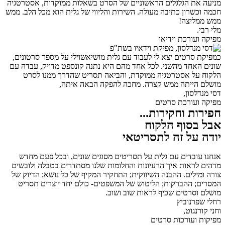
מניעה את הגלגלים הראשוניים של הסרט בשאלות ממוקדות, אסטרטגיה
חכמה וכשרון כתיבה מעולה. השירות והליווי של גלית הוא מכל הלב. ממש
ממש ממליצה!
מלי רבי.
מפיקה ועורכת וידיאו
כמפיקת סרטים יצא לי לעבוד עם גלית מושיאשוילי על מספר סרטונים,
שונים האחד מהשני. לכל אחד מהם היא נתנה קונספט מדויק, עבדה עם
הלקוח על אסטרטגיה ממוקדת, והביאה תסריט שהדרך ממנו לסרט
מושלם הייתה ממש קצרה. מחכה להפקה הבאה איתה,
דסי מנדלסון,
מפיקה ועורכת סרטים
חפירות וחקירות...
אבל בסוף הלקוח
יודה על זה לתסריטאי
אנחנו עובדים עם גלית על תסריטים מסוגים שונים, ובכל פעם מחדש
מדהים לראות איך הרעיונות והחלומות שלנו מסתדרים בטבלה ולובשים
צורה ומילים. ההבנה השיווקית; התחקיר המקיף של כל נושא; הדיוק של
המסרים; ההברקות; הליטוש של המשפטים- כולם יחד יוצרים תסריט
מושלם וסרטים שכיף לראות שוב ושוב.
רחלי שפרנוביץ
וחני קורנגוט,
מפיקות ועורכות סרטים